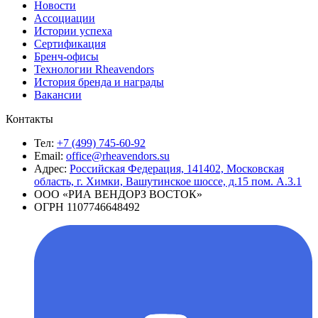
Новости
Ассоциации
Истории успеха
Сертификация
Бренч-офисы
Технологии Rheavendors
История бренда и награды
Вакансии
Контакты
Тел:
+7 (499) 745-60-92
Email:
office@rheavendors.su
Адрес:
Российская Федерация, 141402, Московская
область, г. Химки, Вашутинское шоссе, д.15 пом. А.3.1
ООО «РИА ВЕНДОРЗ ВОСТОК»
ОГРН 1107746648492