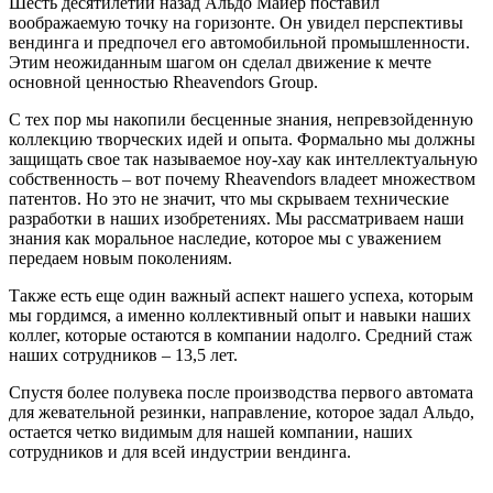
Шесть десятилетий назад Альдо Майер поставил
воображаемую точку на горизонте. Он увидел перспективы
вендинга и предпочел его автомобильной промышленности.
Этим неожиданным шагом он сделал движение к мечте
основной ценностью Rheavendors Group.
С тех пор мы накопили бесценные знания, непревзойденную
коллекцию творческих идей и опыта. Формально мы должны
защищать свое так называемое ноу-хау как интеллектуальную
собственность – вот почему Rheavendors владеет множеством
патентов. Но это не значит, что мы скрываем технические
разработки в наших изобретениях. Мы рассматриваем наши
знания как моральное наследие, которое мы с уважением
передаем новым поколениям.
Также есть еще один важный аспект нашего успеха, которым
мы гордимся, а именно коллективный опыт и навыки наших
коллег, которые остаются в компании надолго. Средний стаж
наших сотрудников – 13,5 лет.
Спустя более полувека после производства первого автомата
для жевательной резинки, направление, которое задал Альдо,
остается четко видимым для нашей компании, наших
сотрудников и для всей индустрии вендинга.