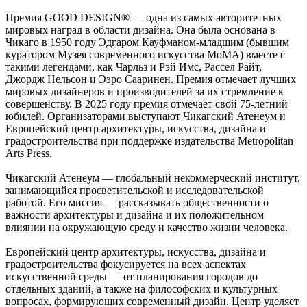
Премия GOOD DESIGN® — одна из самых авторитетных
мировых наград в области дизайна. Она была основана в
Чикаго в 1950 году Эдгаром Кауфманом-младшим (бывшим
куратором Музея современного искусства MoMA) вместе с
такими легендами, как Чарльз и Рэй Имс, Рассел Райт,
Джордж Нельсон и Ээро Сааринен. Премия отмечает лучших
мировых дизайнеров и производителей за их стремление к
совершенству. В 2025 году премия отмечает свой 75-летний
юбилей. Организаторами выступают Чикагский Атенеум и
Европейский центр архитектуры, искусства, дизайна и
градостроительства при поддержке издательства Metropolitan
Arts Press.
Чикагский Атенеум — глобальный некоммерческий институт,
занимающийся просветительской и исследовательской
работой. Его миссия — рассказывать общественности о
важности архитектуры и дизайна и их положительном
влиянии на окружающую среду и качество жизни человека.
Европейский центр архитектуры, искусства, дизайна и
градостроительства фокусируется на всех аспектах
искусственной среды — от планирования городов до
отдельных зданий, а также на философских и культурных
вопросах, формирующих современный дизайн. Центр уделяет