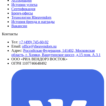
Ассоциации
Истории успеха
Сертификация
Бренч-офисы
Технологии Rheavendors
История бренда и награды
Вакансии
Контакты
Тел:
+7 (499) 745-60-92
Email:
office@rheavendors.su
Адрес:
Российская Федерация, 141402, Московская
область, г. Химки, Вашутинское шоссе, д.15 пом. А.3.1
ООО «РИА ВЕНДОРЗ ВОСТОК»
ОГРН 1107746648492