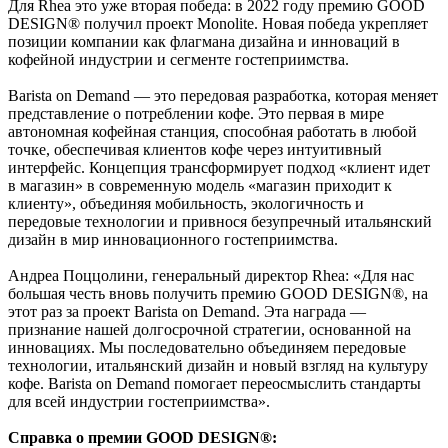
Для Rhea это уже вторая победа: в 2022 году премию GOOD
DESIGN® получил проект Monolite. Новая победа укрепляет
позиции компании как флагмана дизайна и инноваций в
кофейной индустрии и сегменте гостеприимства.
Barista on Demand — это передовая разработка, которая меняет
представление о потреблении кофе. Это первая в мире
автономная кофейная станция, способная работать в любой
точке, обеспечивая клиентов кофе через интуитивный
интерфейс. Концепция трансформирует подход «клиент идет
в магазин» в современную модель «магазин приходит к
клиенту», объединяя мобильность, экологичность и
передовые технологии и привнося безупречный итальянский
дизайн в мир инновационного гостеприимства.
Андреа Поццолини, генеральный директор Rhea: «Для нас
большая честь вновь получить премию GOOD DESIGN®, на
этот раз за проект Barista on Demand. Эта награда —
признание нашей долгосрочной стратегии, основанной на
инновациях. Мы последовательно объединяем передовые
технологии, итальянский дизайн и новый взгляд на культуру
кофе. Barista on Demand помогает переосмыслить стандарты
для всей индустрии гостеприимства».
Справка о премии GOOD DESIGN®: