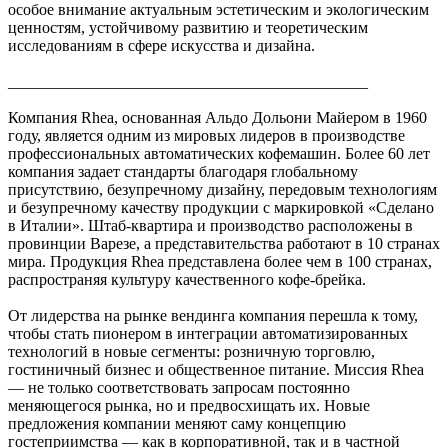
особое внимание актуальным эстетическим и экологическим
ценностям, устойчивому развитию и теоретическим
исследованиям в сфере искусства и дизайна.
_____________________________________________
Компания Rhea, основанная Альдо Дольони Майером в 1960
году, является одним из мировых лидеров в производстве
профессиональных автоматических кофемашин. Более 60 лет
компания задает стандарты благодаря глобальному
присутствию, безупречному дизайну, передовым технологиям
и безупречному качеству продукции с маркировкой «Сделано
в Италии». Штаб-квартира и производство расположены в
провинции Варезе, а представительства работают в 10 странах
мира. Продукция Rhea представлена более чем в 100 странах,
распространяя культуру качественного кофе-брейка.
От лидерства на рынке вендинга компания перешла к тому,
чтобы стать пионером в интеграции автоматизированных
технологий в новые сегменты: розничную торговлю,
гостиничный бизнес и общественное питание. Миссия Rhea
— не только соответствовать запросам постоянно
меняющегося рынка, но и предвосхищать их. Новые
предложения компании меняют саму концепцию
гостеприимства — как в корпоративной, так и в частной