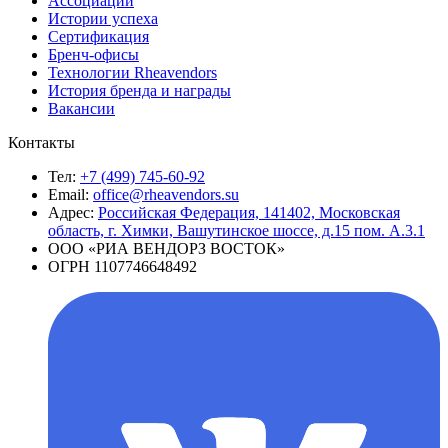
Ассоциации
Истории успеха
Сертификация
Бренч-офисы
Технологии Rheavendors
История бренда и награды
Вакансии
Контакты
Тел:
+7 (499) 745-60-92
Email:
office@rheavendors.su
Адрес:
Российская Федерация, 141402, Московская
область, г. Химки, Вашутинское шоссе, д.15 пом. А.3.1
ООО «РИА ВЕНДОРЗ ВОСТОК»
ОГРН 1107746648492