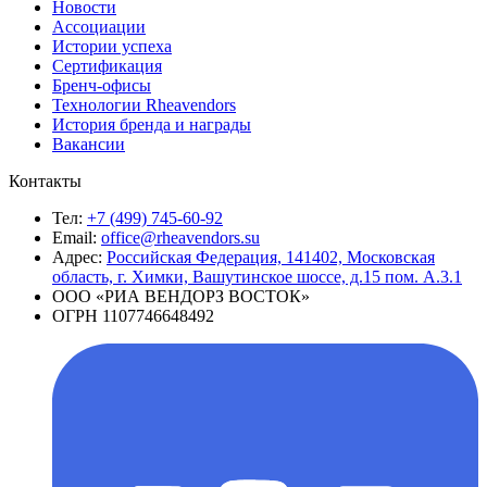
Новости
Ассоциации
Истории успеха
Сертификация
Бренч-офисы
Технологии Rheavendors
История бренда и награды
Вакансии
Контакты
Тел:
+7 (499) 745-60-92
Email:
office@rheavendors.su
Адрес:
Российская Федерация, 141402, Московская
область, г. Химки, Вашутинское шоссе, д.15 пом. А.3.1
ООО «РИА ВЕНДОРЗ ВОСТОК»
ОГРН 1107746648492