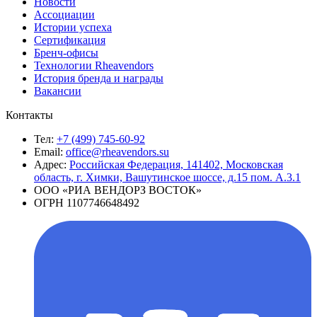
Новости
Ассоциации
Истории успеха
Сертификация
Бренч-офисы
Технологии Rheavendors
История бренда и награды
Вакансии
Контакты
Тел:
+7 (499) 745-60-92
Email:
office@rheavendors.su
Адрес:
Российская Федерация, 141402, Московская
область, г. Химки, Вашутинское шоссе, д.15 пом. А.3.1
ООО «РИА ВЕНДОРЗ ВОСТОК»
ОГРН 1107746648492