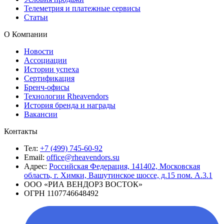
Телеметрия и платежные сервисы
Статьи
О Компании
Новости
Ассоциации
Истории успеха
Сертификация
Бренч-офисы
Технологии Rheavendors
История бренда и награды
Вакансии
Контакты
Тел:
+7 (499) 745-60-92
Email:
office@rheavendors.su
Адрес:
Российская Федерация, 141402, Московская
область, г. Химки, Вашутинское шоссе, д.15 пом. А.3.1
ООО «РИА ВЕНДОРЗ ВОСТОК»
ОГРН 1107746648492